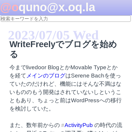
@oquno@x.oq.la
2023/07/05 Wed
WriteFreelyでブログを始め
る
今までlivedoor BlogとかMovable Typeとか
を経て
メインのブログ
はSerene Bachを使っ
ていたのだけれど、機能にはそんな不満はな
いもののもう開発はされていないしというこ
ともあり、ちょっと前はWordPressへの移行
を検討していた。
また、数年前からの 
ActivityPub
 の時代の流
#